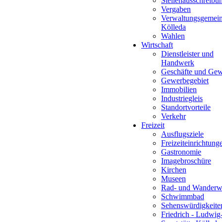
Stellenausschreibu
Vergaben
Verwaltungsgemein
Kölleda
Wahlen
Wirtschaft
Dienstleister und
Handwerk
Geschäfte und Ge
Gewerbegebiet
Immobilien
Industriegleis
Standortvorteile
Verkehr
Freizeit
Ausflugsziele
Freizeiteinrichtung
Gastronomie
Imagebroschüre
Kirchen
Museen
Rad- und Wanderw
Schwimmbad
Sehenswürdigkeite
Friedrich - Ludwig