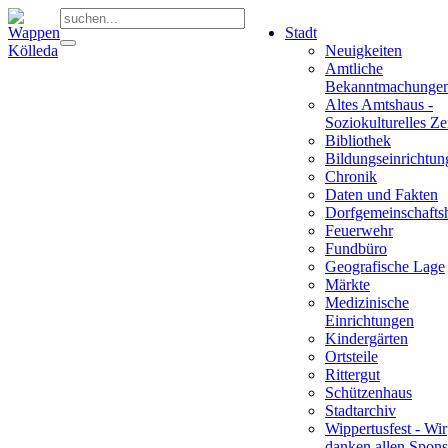
Stadt
Neuigkeiten
Amtliche
Bekanntmachunge
Altes Amtshaus -
Soziokulturelles Z
Bibliothek
Bildungseinrichtun
Chronik
Daten und Fakten
Dorfgemeinschafts
Feuerwehr
Fundbüro
Geografische Lage
Märkte
Medizinische
Einrichtungen
Kindergärten
Ortsteile
Rittergut
Schützenhaus
Stadtarchiv
Wippertusfest - Wir
danken allen Spons