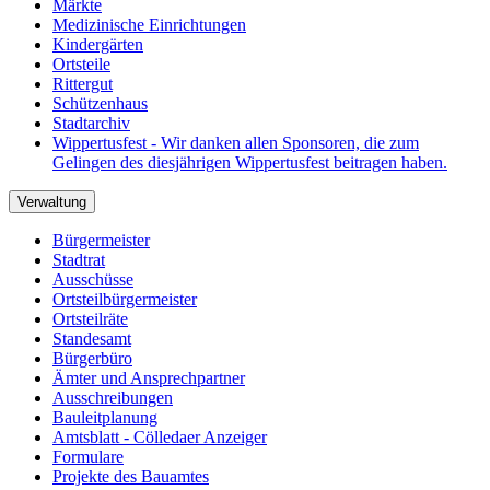
Märkte
Medizinische Einrichtungen
Kindergärten
Ortsteile
Rittergut
Schützenhaus
Stadtarchiv
Wippertusfest - Wir danken allen Sponsoren, die zum
Gelingen des diesjährigen Wippertusfest beitragen haben.
Verwaltung
Bürgermeister
Stadtrat
Ausschüsse
Ortsteilbürgermeister
Ortsteilräte
Standesamt
Bürgerbüro
Ämter und Ansprechpartner
Ausschreibungen
Bauleitplanung
Amtsblatt - Cölledaer Anzeiger
Formulare
Projekte des Bauamtes