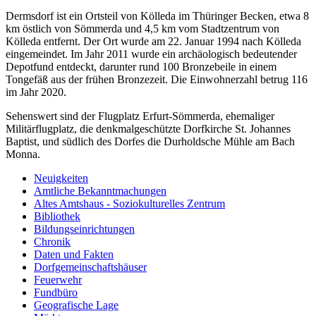
Dermsdorf ist ein Ortsteil von Kölleda im Thüringer Becken, etwa 8
km östlich von Sömmerda und 4,5 km vom Stadtzentrum von
Kölleda entfernt. Der Ort wurde am 22. Januar 1994 nach Kölleda
eingemeindet. Im Jahr 2011 wurde ein archäologisch bedeutender
Depotfund entdeckt, darunter rund 100 Bronzebeile in einem
Tongefäß aus der frühen Bronzezeit. Die Einwohnerzahl betrug 116
im Jahr 2020.
Sehenswert sind der Flugplatz Erfurt-Sömmerda, ehemaliger
Militärflugplatz, die denkmalgeschützte Dorfkirche St. Johannes
Baptist, und südlich des Dorfes die Durholdsche Mühle am Bach
Monna.
Neuigkeiten
Amtliche Bekanntmachungen
Altes Amtshaus - Soziokulturelles Zentrum
Bibliothek
Bildungseinrichtungen
Chronik
Daten und Fakten
Dorfgemeinschaftshäuser
Feuerwehr
Fundbüro
Geografische Lage