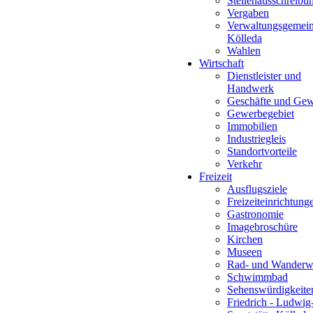
Stellenausschreibu
Vergaben
Verwaltungsgemein
Kölleda
Wahlen
Wirtschaft
Dienstleister und
Handwerk
Geschäfte und Ge
Gewerbegebiet
Immobilien
Industriegleis
Standortvorteile
Verkehr
Freizeit
Ausflugsziele
Freizeiteinrichtung
Gastronomie
Imagebroschüre
Kirchen
Museen
Rad- und Wanderw
Schwimmbad
Sehenswürdigkeite
Friedrich - Ludwig