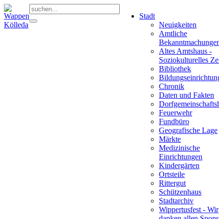
Stadt
Neuigkeiten
Amtliche
Bekanntmachunge
Altes Amtshaus -
Soziokulturelles Z
Bibliothek
Bildungseinrichtun
Chronik
Daten und Fakten
Dorfgemeinschafts
Feuerwehr
Fundbüro
Geografische Lage
Märkte
Medizinische
Einrichtungen
Kindergärten
Ortsteile
Rittergut
Schützenhaus
Stadtarchiv
Wippertusfest - Wir
danken allen Spons