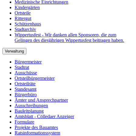
Medizinische Einrichtungen
Kindergärten
Ortsteile
Rittergut
Schützenhaus
Stadtarchiv
Wippertusfest - Wir danken allen Sponsoren, die zum
Gelingen des diesjährigen Wippertusfest beitragen haben.
Verwaltung
Bürgermeister
Stadtrat
Ausschüsse
Ortsteilbürgermeister
Ortsteilräte
Standesamt
Bürgerbüro
Ämter und Ansprechpartner
Ausschreibungen
Bauleitplanung
Amtsblatt - Cölledaer Anzeiger
Formulare
Projekte des Bauamtes
Ratsinformationssystem