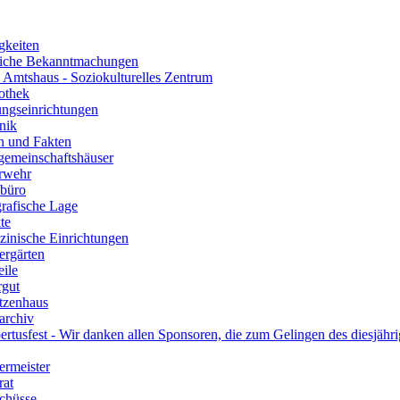
gkeiten
iche Bekanntmachungen
s Amtshaus - Soziokulturelles Zentrum
othek
ungseinrichtungen
nik
n und Fakten
gemeinschaftshäuser
rwehr
büro
rafische Lage
te
zinische Einrichtungen
ergärten
eile
rgut
tzenhaus
archiv
rtusfest - Wir danken allen Sponsoren, die zum Gelingen des diesjähri
ermeister
rat
chüsse