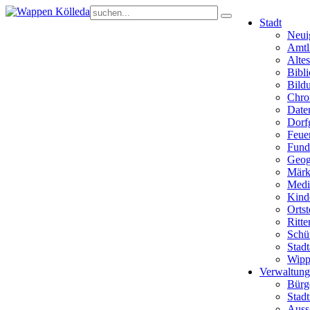
Stadt
Neui
Amtl
Alte
Bibli
Bild
Chro
Date
Dorf
Feue
Fund
Geog
Märk
Medi
Kind
Ortst
Ritte
Schü
Stadt
Wippe
Verwaltung
Bürg
Stadt
Auss