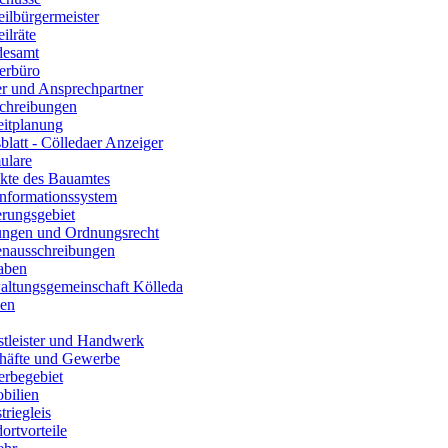
eilbürgermeister
eilräte
desamt
erbüro
r und Ansprechpartner
chreibungen
eitplanung
latt - Cölledaer Anzeiger
ulare
ekte des Bauamtes
informationssystem
erungsgebiet
ungen und Ordnungsrecht
lenausschreibungen
aben
altungsgemeinschaft Kölleda
en
stleister und Handwerk
häfte und Gewerbe
rbegebiet
bilien
triegleis
ortvorteile