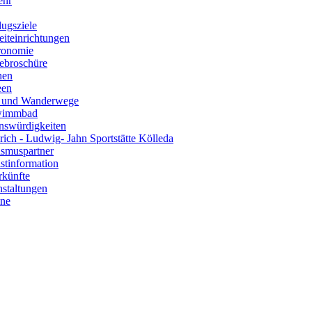
ehr
lugsziele
eiteinrichtungen
ronomie
ebroschüre
hen
een
 und Wanderwege
wimmbad
nswürdigkeiten
rich - Ludwig- Jahn Sportstätte Kölleda
ismuspartner
stinformation
rkünfte
nstaltungen
ine