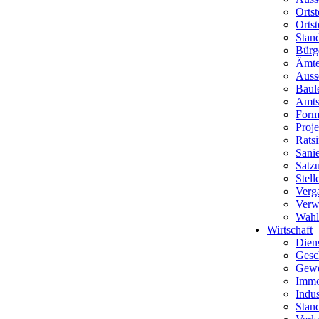
Ortst
Ortst
Stan
Bürg
Ämte
Auss
Baul
Amtsb
Form
Proj
Rats
Sani
Satz
Stel
Verg
Verw
Wahl
Wirtschaft
Dien
Gesc
Gewe
Immo
Indus
Stand