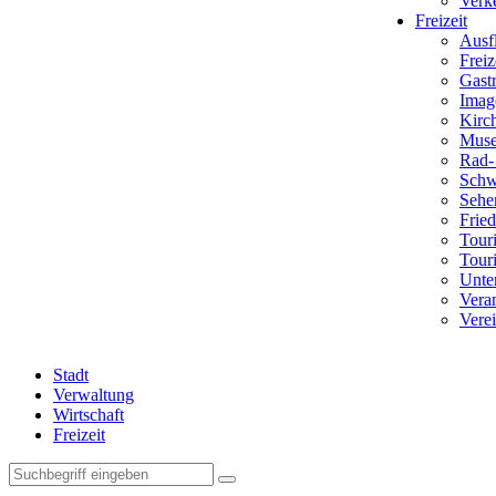
Verk
Freizeit
Ausf
Freiz
Gast
Imag
Kirc
Mus
Rad-
Sch
Sehe
Fried
Tour
Touri
Unte
Vera
Vere
Stadt
Verwaltung
Wirtschaft
Freizeit