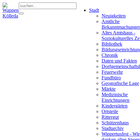
Stadt
Neuigkeiten
Amtliche
Bekanntmachunge
Altes Amtshaus -
Soziokulturelles Z
Bibliothek
Bildungseinrichtun
Chronik
Daten und Fakten
Dorfgemeinschafts
Feuerwehr
Fundbüro
Geografische Lage
Märkte
Medizinische
Einrichtungen
Kindergärten
Ortsteile
Rittergut
Schützenhaus
Stadtarchiv
Wippertusfest - Wir
danken allen Spons