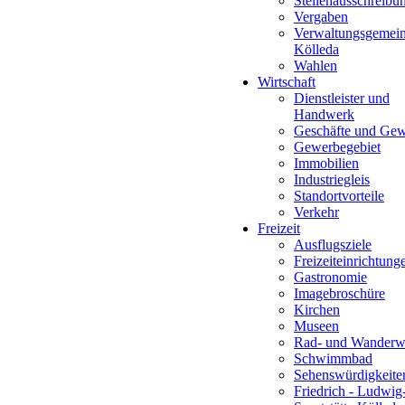
Stellenausschreibu
Vergaben
Verwaltungsgemein
Kölleda
Wahlen
Wirtschaft
Dienstleister und
Handwerk
Geschäfte und Ge
Gewerbegebiet
Immobilien
Industriegleis
Standortvorteile
Verkehr
Freizeit
Ausflugsziele
Freizeiteinrichtung
Gastronomie
Imagebroschüre
Kirchen
Museen
Rad- und Wanderw
Schwimmbad
Sehenswürdigkeite
Friedrich - Ludwig