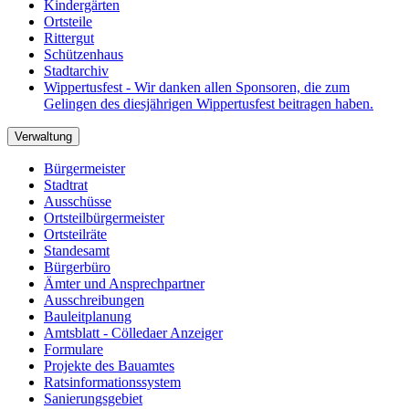
Kindergärten
Ortsteile
Rittergut
Schützenhaus
Stadtarchiv
Wippertusfest - Wir danken allen Sponsoren, die zum
Gelingen des diesjährigen Wippertusfest beitragen haben.
Verwaltung
Bürgermeister
Stadtrat
Ausschüsse
Ortsteilbürgermeister
Ortsteilräte
Standesamt
Bürgerbüro
Ämter und Ansprechpartner
Ausschreibungen
Bauleitplanung
Amtsblatt - Cölledaer Anzeiger
Formulare
Projekte des Bauamtes
Ratsinformationssystem
Sanierungsgebiet