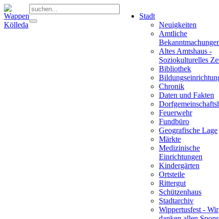
Stadt
Neuigkeiten
Amtliche
Bekanntmachunge
Altes Amtshaus -
Soziokulturelles Z
Bibliothek
Bildungseinrichtun
Chronik
Daten und Fakten
Dorfgemeinschafts
Feuerwehr
Fundbüro
Geografische Lage
Märkte
Medizinische
Einrichtungen
Kindergärten
Ortsteile
Rittergut
Schützenhaus
Stadtarchiv
Wippertusfest - Wir
danken allen Spons