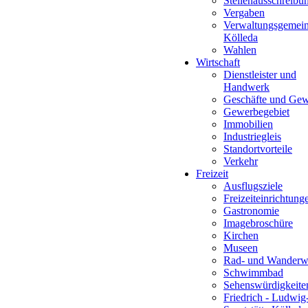
Stellenausschreibu
Vergaben
Verwaltungsgemein
Kölleda
Wahlen
Wirtschaft
Dienstleister und
Handwerk
Geschäfte und Ge
Gewerbegebiet
Immobilien
Industriegleis
Standortvorteile
Verkehr
Freizeit
Ausflugsziele
Freizeiteinrichtung
Gastronomie
Imagebroschüre
Kirchen
Museen
Rad- und Wanderw
Schwimmbad
Sehenswürdigkeite
Friedrich - Ludwig