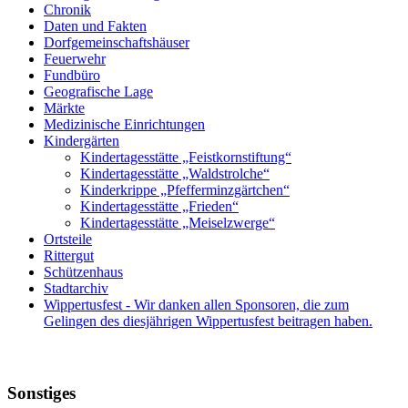
Chronik
Daten und Fakten
Dorfgemeinschaftshäuser
Feuerwehr
Fundbüro
Geografische Lage
Märkte
Medizinische Einrichtungen
Kindergärten
Kindertagesstätte „Feistkornstiftung“
Kindertagesstätte „Waldstrolche“
Kinderkrippe „Pfefferminzgärtchen“
Kindertagesstätte „Frieden“
Kindertagesstätte „Meiselzwerge“
Ortsteile
Rittergut
Schützenhaus
Stadtarchiv
Wippertusfest - Wir danken allen Sponsoren, die zum
Gelingen des diesjährigen Wippertusfest beitragen haben.
Sonstiges