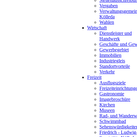
Stellenausschreibu
Vergaben
Verwaltungsgemein
Kölleda
Wahlen
Wirtschaft
Dienstleister und
Handwerk
Geschäfte und Ge
Gewerbegebiet
Immobilien
Industriegleis
Standortvorteile
Verkehr
Freizeit
Ausflugsziele
Freizeiteinrichtung
Gastronomie
Imagebroschüre
Kirchen
Museen
Rad- und Wanderw
Schwimmbad
Sehenswürdigkeite
Friedrich - Ludwig